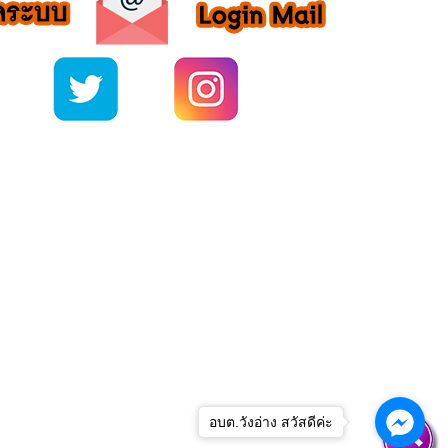
อบต.วังอ่าง สวัสดีค่ะ